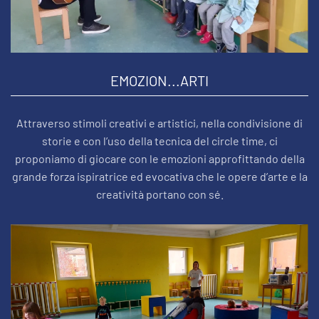
EMOZION...ARTI
Attraverso stimoli creativi e artistici, nella condivisione di
storie e con l’uso della tecnica del circle time, ci
proponiamo di giocare con le emozioni approfittando della
grande forza ispiratrice ed evocativa che le opere d’arte e la
creatività portano con sé.